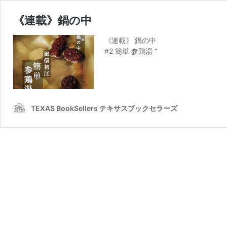
《連載》鍋の中
《連載》 鍋の中
#2 簡単 参鶏湯 “
TEXAS BookSellers テキサスブックセラーズ