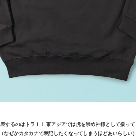
に発表するのはトラ！！ 東アジアでは虎を崇め神様として扱って
（なぜかカタカナで表記したくなってしまうほどあいらしい