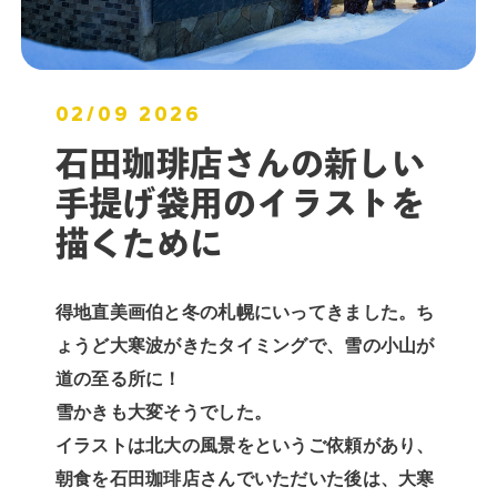
02/09 2026
石田珈琲店さんの新しい
手提げ袋用のイラストを
描くために
得地直美画伯と冬の札幌にいってきました。ち
ょうど大寒波がきたタイミングで、雪の小山が
道の至る所に！
雪かきも大変そうでした。
イラストは北大の風景をというご依頼があり、
朝食を石田珈琲店さんでいただいた後は、大寒