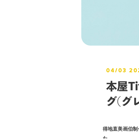
04/03 20
本屋T
グ(グ
得地直美画伯制
た。