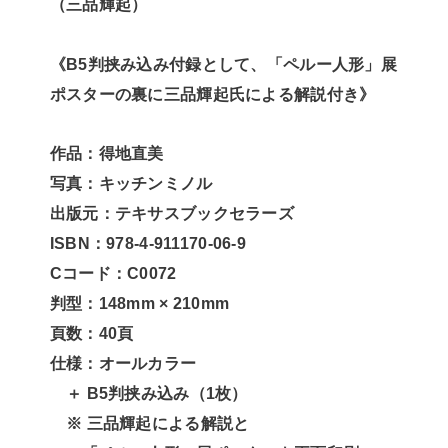
（三品輝起）
《B5判挟み込み付録として、「ペルー人形」展
ポスターの裏に三品輝起氏による解説付き》
作品
：得地直美
写真
：キッチンミノル
出版元
：テキサスブックセラーズ
ISBN
：978-4-911170-06-9
Cコード
：C0072
判型
：148mm × 210mm
頁数
：40頁
仕様
：オールカラー
＋ B5判挟み込み（1枚）
※ 三品輝起による解説と