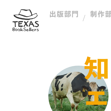
出版部門
制作
知
エ