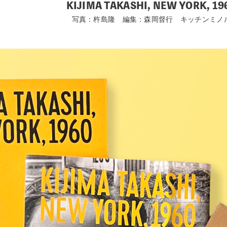
KIJIMA TAKASHI, NEW YORK, 19
写真：杵島隆 編集：森岡督行 キッチンミノ