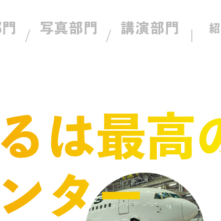
部門
写真部門
講演部門
るは最高
ンター