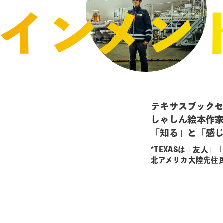
インメント
テキサスブック
しゃしん絵本作
「知る」と「感
*TEXASは「友人
北アメリカ大陸先住