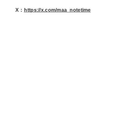
X：
⁠⁠⁠⁠https://x.com/maa_notetime