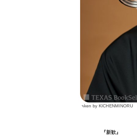
taken by KICHENMINORU
『新歓』