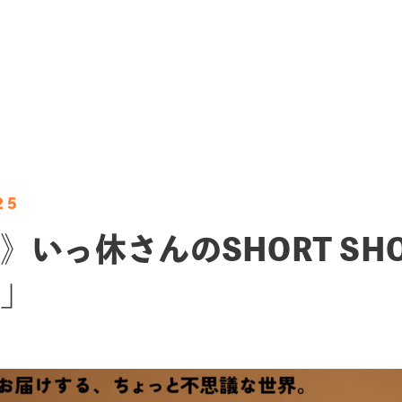
25
》いっ休さんのSHORT SHO
」