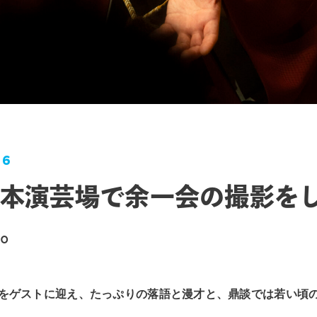
26
本演芸場で余一会の撮影を
。
をゲストに迎え、たっぷりの落語と漫才と、鼎談では若い頃