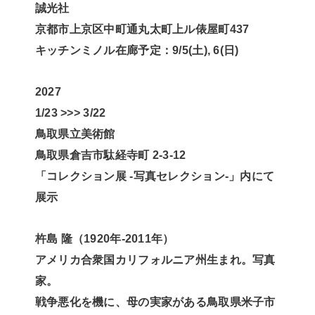
誠光社
京都市上京区中町通丸太町上ル俵屋町437
キッチンミノル在廊予定：9/5(土), 6(日)
2027
1/23 >>> 3/22
鳥取県立美術館
鳥取県倉吉市駄経寺町 2-3-12
「コレクション展 -写真セレクション-」内にて
展示
杵島 隆（1920年-2011年）
アメリカ合衆国カリフォルニア州生まれ。写真
家。
戦争悪化を機に、母の実家がある鳥取県米子市